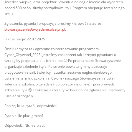
świetlica wiejska, oraz projektor i ewentualne nagłośnienie dla wydarzeń
ponad 500 osób, służby porządkowe itp.). Program obejmuje teren całego
kraju.
Zgłoszenia, pytania i propozycje prosimy kierować na adres:
stowarzyszenie
∂
twojedane.olsztyn.pl
.
[aktualizacja: 22.07.2025]
Dziękujemy za tak ogromne zainteresowanie programem
Cyber_Obywatel_2025! Jesteśmy zaskoczeni tak licznymi pytaniami o
szczegóły projektu, ale … ich nie ma 🙂 Po prostu nasze Stowarzyszenie
organizuje szkolenie i tyle. Po stronie powiatu, gminy pozostaje
przygotowanie sali, świetlicy, rzutnika, zestawu nagłośnieniowego i
ustalenie terminu szkolenia. Członek naszego Stowarzyszenia ustali
kalendarz szkoleń, przyjedzie (lub połączy się online) i przeprowadzi
szkolenie, tyle 🙂 Czekamy jeszcze tylko kilka dni na zgłoszenia i będziemy
ustalać szczegóły.
Poniżej kilka pytań i odpowiedzi:
Pytanie: Ile płaci gmina?
Odpowiedź: Nic nie płaci.