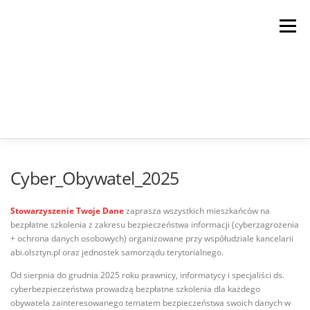
Przejdź
do
Menu
treści
STRONA GŁÓWNA
USŁUGI
SYSTEM IDPO
Cyber_Obywatel_2025
Stowarzyszenie Twoje Dane
zaprasza wszystkich mieszkańców na
SZKOLENIA, KTÓRE ZMIENIAJĄ PRAKTYKĘ
bezpłatne szkolenia z zakresu bezpieczeństwa informacji (cyberzagrożenia
+ ochrona danych osobowych) organizowane przy współudziale kancelarii
abi.olsztyn.pl oraz jednostek samorządu terytorialnego.
KONTAKT
Od sierpnia do grudnia 2025 roku prawnicy, informatycy i specjaliści ds.
cyberbezpieczeństwa prowadzą bezpłatne szkolenia dla każdego
obywatela zainteresowanego tematem bezpieczeństwa swoich danych w