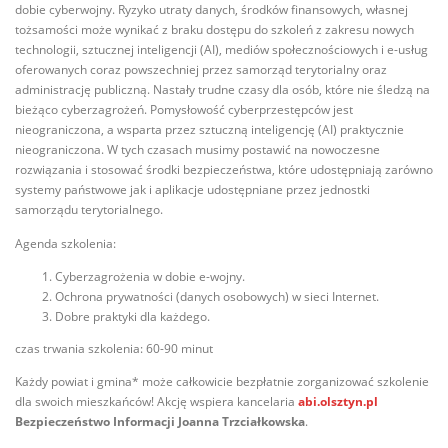
dobie cyberwojny. Ryzyko utraty danych, środków finansowych, własnej
tożsamości może wynikać z braku dostępu do szkoleń z zakresu nowych
technologii, sztucznej inteligencji (AI), mediów społecznościowych i e-usług
oferowanych coraz powszechniej przez samorząd terytorialny oraz
administrację publiczną. Nastały trudne czasy dla osób, które nie śledzą na
bieżąco cyberzagrożeń. Pomysłowość cyberprzestępców jest
nieograniczona, a wsparta przez sztuczną inteligencję (AI) praktycznie
nieograniczona. W tych czasach musimy postawić na nowoczesne
rozwiązania i stosować środki bezpieczeństwa, które udostępniają zarówno
systemy państwowe jak i aplikacje udostępniane przez jednostki
samorządu terytorialnego.
Agenda szkolenia:
Cyberzagrożenia w dobie e-wojny.
Ochrona prywatności (danych osobowych) w sieci Internet.
Dobre praktyki dla każdego.
czas trwania szkolenia: 60-90 minut
Każdy powiat i gmina* może całkowicie bezpłatnie zorganizować szkolenie
dla swoich mieszkańców! Akcję wspiera kancelaria
abi.olsztyn.pl
Bezpieczeństwo Informacji Joanna Trzciałkowska
.