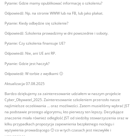
Pytanie: Gdzie mamy opublikować informację o szkoleniu?
Odpowiedź: Np. na stronie WWW lub na FB, lub jako plakat.
Pytanie: Kiedy odbędzie się szkolenie?
Odpowiedź: Szkolenia prowadzimy w dni powszednie i soboty.
Pytanie: Czy szkolenia finansuje UE?
Odpowiedź: Nie, ani UE ani RP.
Pytanie: Gdzie jest haczyk?
Odpowiedź: W torbie z wędkami 🙂
Aktualizacja 07.08.2025
Bardzo dziękujemy za zainteresowanie udziałem w naszym projekcie
Cyber_Obywatel_2025. Zainteresowanie szkoleniem przerosło nasze
najśmielsze oczekiwania … oraz możliwości. Zatem musieliśmy wybrać JST
na podstawie prostego algorytmu, kto pierwszy ten lepszy. Decydujące
znaczenie miała również odległość JST od siedziby stowarzyszenia oraz w
kilku przypadkach propozycja zapewnienia bezpłatnego noclegu i
wyżywienia prowadzącego 🙂 co w tych czasach jest niezwykłe i